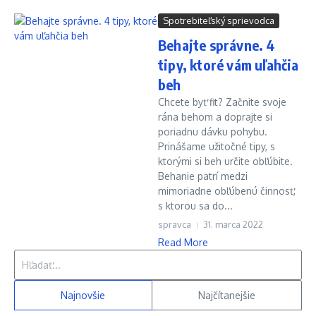
Spotrebiteľský sprievodca
Behajte správne. 4
tipy, ktoré vám uľahčia
beh
Chcete byť fit? Začnite svoje
rána behom a doprajte si
poriadnu dávku pohybu.
Prinášame užitočné tipy, s
ktorými si beh určite obľúbite.
Behanie patrí medzi
mimoriadne obľúbenú činnosť,
s ktorou sa do...
spravca
31. marca 2022
Read More
Hľadať:
Najnovšie
Najčítanejšie