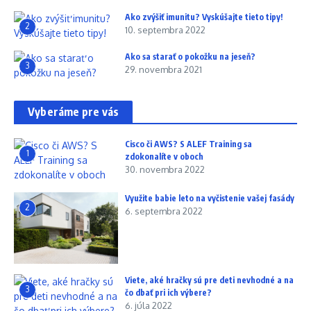
Ako zvýšiť imunitu? Vyskúšajte tieto tipy!
2
10. septembra 2022
Ako sa starať o pokožku na jeseň?
3
29. novembra 2021
Vyberáme pre vás
Cisco či AWS? S ALEF Training sa
1
zdokonalíte v oboch
30. novembra 2022
Využite babie leto na vyčistenie vašej fasády
2
6. septembra 2022
Viete, aké hračky sú pre deti nevhodné a na
3
čo dbať pri ich výbere?
6. júla 2022