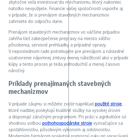
zbytočne veľa investovať do mechanizmu, ktorý nakoniec
natoľko nevyužijete. Financie vašej spoločnosti usporíte aj
v prípade, že si prenájom stavebných mechanizmov
zahrniete do odpočtu dane.
Prenájom stavebných mechanizmov vo väčšine prípadov
zahŕňa tiež zabezpečenie prepravy na miesto vášho
pôsobenia, servisné prehliadky a prípadné opravy.
V neposlednom rade potrebujete pre prenájom a následné
uzatvorenie nájomnej zmluvy menej náležitostí ako v prípade
kúpy a tento proces je teda jednoduchší a menej časovo
náročný.
Príklady prenajímaných stavebných
mechanizmov
V prípade záujmu si môžete zvoliť napríklad
použité stroje
,
ktoré naďalej poskytujú kvalitné služby na vysokej úrovni
a disponujú záručným programom. Pri práci v agrikultúre sú
vhodnou voľbou
poľnohospodárske stroje
vyznačujúce sa
spoľahlivosťou, pôsobivým výkonom aj odolnosťou.
Moderným farmárom poskytnú pomocnú ruku pri spracúvaní