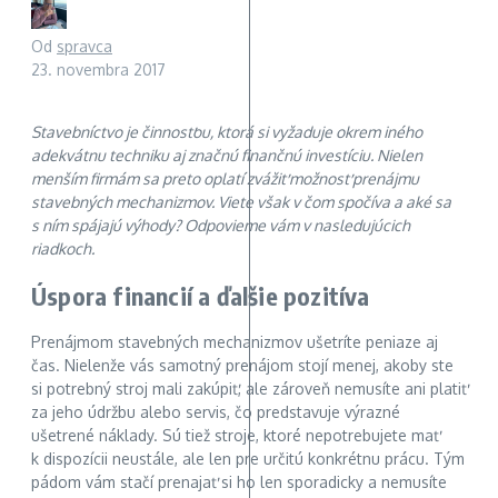
Od
spravca
23. novembra 2017
Stavebníctvo je činnosťou, ktorá si vyžaduje okrem iného
adekvátnu techniku aj značnú finančnú investíciu. Nielen
menším firmám sa preto oplatí zvážiť možnosť prenájmu
stavebných mechanizmov. Viete však v čom spočíva a aké sa
s ním spájajú výhody? Odpovieme vám v nasledujúcich
riadkoch.
Úspora financií a ďalšie pozitíva
Prenájmom stavebných mechanizmov ušetríte peniaze aj
čas. Nielenže vás samotný prenájom stojí menej, akoby ste
si potrebný stroj mali zakúpiť, ale zároveň nemusíte ani platiť
za jeho údržbu alebo servis, čo predstavuje výrazné
ušetrené náklady. Sú tiež stroje, ktoré nepotrebujete mať
k dispozícii neustále, ale len pre určitú konkrétnu prácu. Tým
pádom vám stačí prenajať si ho len sporadicky a nemusíte