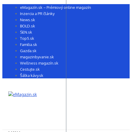
Preskočiť
eMagazín.sk – Prémiový online magazín
na
Inzercia a PR články
obsah
News.sk
BOLD.sk
SEN.sk
Top5.sk
Familia.sk
Gazda.sk
magazinbyvanie.sk
Wellness magazín.sk
Cestujte.sk
Šálka kávy.sk