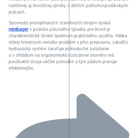
rastlinnej aj živošíčnej výroby a ďalších poľnohospodárskych
prácach.
Spomedzi prenajímaných stavebných strojov vyniká
minibager
v podobe pásového rýpadla, pre ktoré je
charakteristické široké spektrum praktického využitia. Vďaka
nízkej hmotnosti nemáte problém s jeho prepravou, zatiaľčo
hydraulický systém zaručuje jednoduché ovládanie
a s ohľadom na ergonomické rozloženie interiéru má
používateľ stroja väčšie pohodlie a tým pádom pracuje
efektívnejšie.