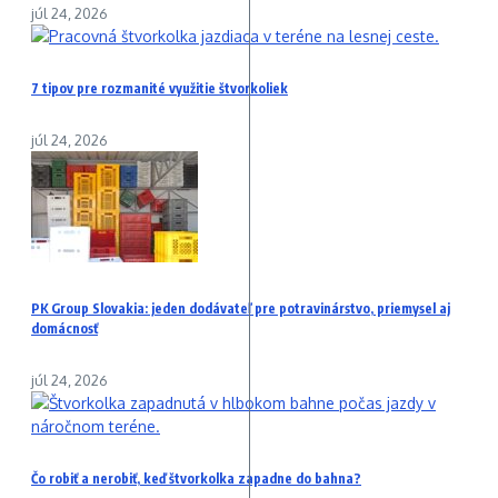
júl 24, 2026
7 tipov pre rozmanité využitie štvorkoliek
júl 24, 2026
PK Group Slovakia: jeden dodávateľ pre potravinárstvo, priemysel aj
domácnosť
júl 24, 2026
Čo robiť a nerobiť, keď štvorkolka zapadne do bahna?