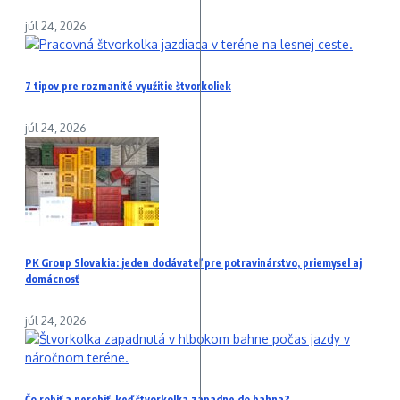
júl 24, 2026
7 tipov pre rozmanité využitie štvorkoliek
júl 24, 2026
PK Group Slovakia: jeden dodávateľ pre potravinárstvo, priemysel aj
domácnosť
júl 24, 2026
Čo robiť a nerobiť, keď štvorkolka zapadne do bahna?