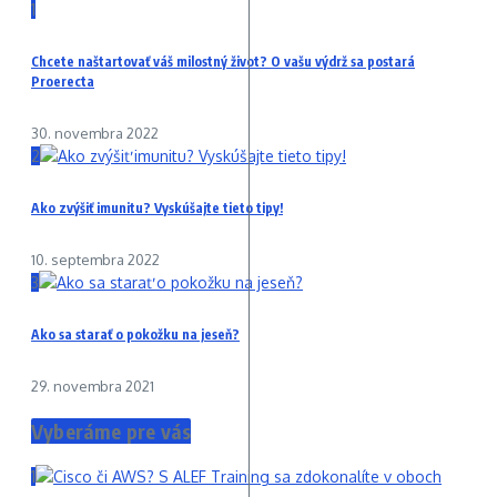
1
Chcete naštartovať váš milostný život? O vašu výdrž sa postará
Proerecta
30. novembra 2022
2
Ako zvýšiť imunitu? Vyskúšajte tieto tipy!
10. septembra 2022
3
Ako sa starať o pokožku na jeseň?
29. novembra 2021
Vyberáme pre vás
1