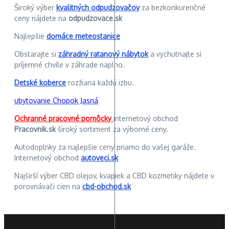
Široký výber
kvalitných odpudzovačov
za bezkonkurenčné
ceny nájdete na
odpudzovace.sk
Najlepšie
domáce meteostanice
Obstarajte si
záhradný ratanový nábytok
a vychutnajte si
príjemné chvíle v záhrade naplno.
Detské koberce
rozžiaria každú izbu.
ubytovanie Chopok Jasná
Ochranné pracovné pomôcky
internetový obchod
Pracovnik.sk
široký sortiment za výborné ceny.
Autodoplnky za najlepšie ceny priamo do vašej garáže.
Internetový obchod
autoveci.sk
Najširší výber CBD olejov, kvapiek a CBD kozmetiky nájdete v
porovnávači cien na
cbd-obchod.sk